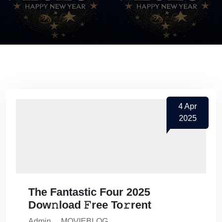
4
Apr
2025
The Fantastic Four 2025
Dow𝚗load 𝙵ree To𝚛rent
Admin
MOVIEBLOG