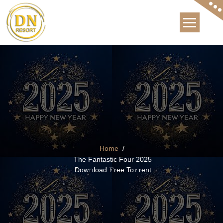
Skip
to
content
The Best Hotel in Bhagsunag, Mcleod Ganj, Dharams
Home
/
The Fantastic Four 2025
Dow𝚗load 𝙵ree To𝚛rent